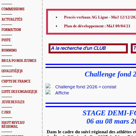
COMMISSIONS
Procès verbaux AG Ligue - MàJ 12/12/20
ACTUALITÉS
Plan de développement : MàJ 09/04/21
FORMATION
PISTE
A la recherche d'un CLUB
T
RUNNING
BB EA PO NOS JEUNES
QUALIFIÉ(E)S
Challenge fond 
CHPTS DE FRANCE
Challenge fond 2026 = constat
LISTE DES ENGAGE(E)S
Affiche
JEUX DES ILES
STAGE DEMI-
CJSOI
06 au 08 mars 2
HAUT NIVEAU
RÉGIONAL
Dans le cadre du suivi régional des athlètes 