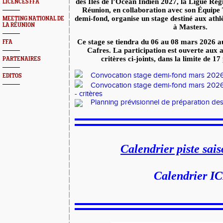
des Îles de l’Océan Indien 2027, la Ligue Ré
LICENCES FFA
Réunion, en collaboration avec son Équipe
demi-fond, organise un stage destiné aux athl
MEETING NATIONAL DE
LA RÉUNION
à Masters.
Ce stage se tiendra du 06 au 08 mars 2026 a
FFA
Cafres. La participation est ouverte aux 
critères ci-joints, dans la limite de 
PARTENAIRES
Convocation stage demi-fond mars 202
EDITOS
Convocation stage demi-fond mars 2026
- critères
Planning prévisionnel de préparation de
Calendrier piste sai
Calendrier
IC