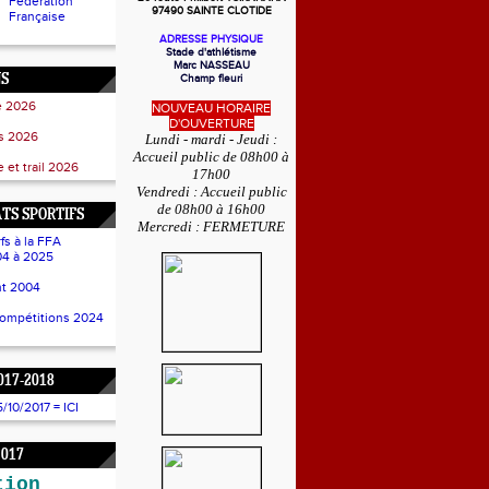
Fédération
97490 SAINTE CLOTIDE
Française
ADRESSE PHYSIQUE
Stade d'athlétisme
Marc NASSEAU
NS
Champ fleuri
e 2026
NOUVEAU HORAIRE
D'OUVERTURE
ss 2026
Lundi - mardi - Jeudi :
Accueil public de 08h00 à
 et trail 2026
17h00
Vendredi : Accueil public
de 08h00 à 16h00
TS SPORTIFS
Mercredi : FERMETURE
fs à la FFA
4 à 2025
t 2004
compétitions 2024
017-2018
10/2017 = ICI
2017
tion