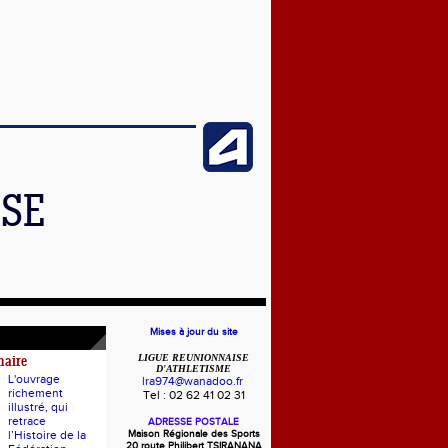
ISE
Mises à jour du site
LIGUE REUNIONNAISE
naire
D'ATHLETISME
L'ouvrage
lra974@wanadoo.fr
richement
Tel : 02 62 41 02 31
illustré, qui
retrace
ADRESSE POSTALE
l’Histoire de la
Maison Régionale des Sports
20 route Philibert TSIRANANA