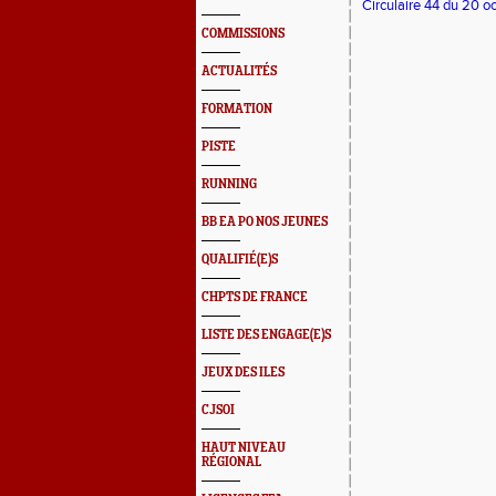
Circulaire 44 du 20 o
COMMISSIONS
ACTUALITÉS
FORMATION
PISTE
RUNNING
BB EA PO NOS JEUNES
QUALIFIÉ(E)S
CHPTS DE FRANCE
LISTE DES ENGAGE(E)S
JEUX DES ILES
CJSOI
HAUT NIVEAU
RÉGIONAL