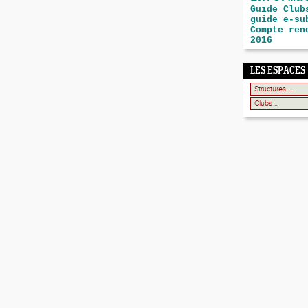
Guide Club
guide e-su
Compte ren
2016
LES ESPACES