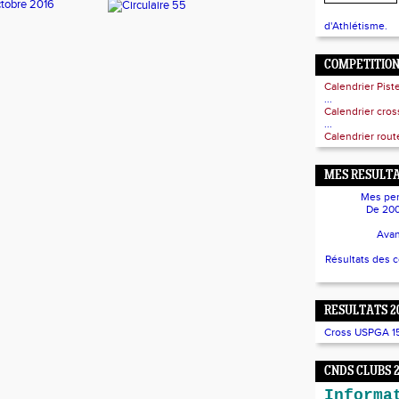
ctobre 2016
d'Athlétisme.
COMPETITIO
Calendrier Pist
...
Calendrier cro
...
Calendrier route
MES RESULTA
Mes per
De 200
Avan
Résultats des 
RESULTATS 2
Cross USPGA 15/
CNDS CLUBS 
Informa