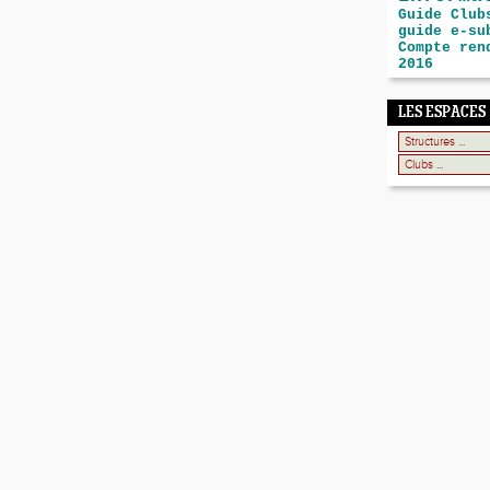
Guide Club
guide e-su
Compte ren
2016
LES ESPACES