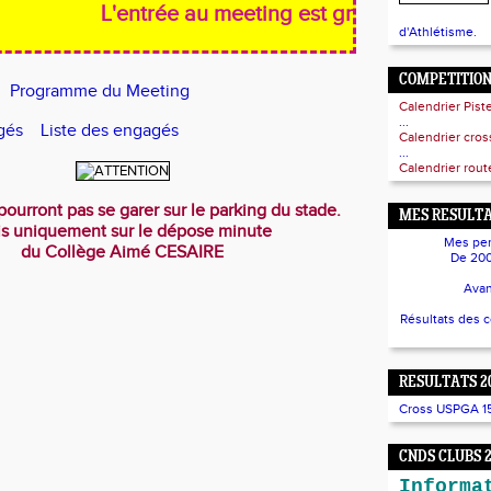
L'entrée au meeting est gratuite
d'Athlétisme.
COMPETITIO
Programme du Meeting
Calendrier Pist
...
Liste des engagés
Calendrier cro
...
Calendrier route
ourront pas se garer sur le parking du stade.
MES RESULTA
s uniquement sur le dépose minute
Mes per
du Collège Aimé CESAIRE
De 200
Avan
Résultats des 
RESULTATS 2
Cross USPGA 15/
CNDS CLUBS 
Informa