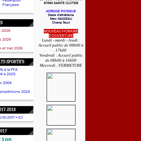
Fédération
97490 SAINTE CLOTIDE
Française
ADRESSE PHYSIQUE
Stade d'athlétisme
Marc NASSEAU
NS
Champ fleuri
e 2026
NOUVEAU HORAIRE
D'OUVERTURE
ss 2026
Lundi - mardi - Jeudi :
Accueil public de 08h00 à
 et trail 2026
17h00
Vendredi : Accueil public
de 08h00 à 16h00
TS SPORTIFS
Mercredi : FERMETURE
fs à la FFA
4 à 2025
t 2004
compétitions 2024
017-2018
10/2017 = ICI
2017
tion