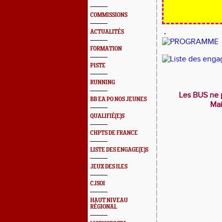
COMMISSIONS
ACTUALITÉS
FORMATION
PISTE
RUNNING
Les BUS ne p
BB EA PO NOS JEUNES
Mai
QUALIFIÉ(E)S
CHPTS DE FRANCE
LISTE DES ENGAGE(E)S
JEUX DES ILES
CJSOI
HAUT NIVEAU
RÉGIONAL