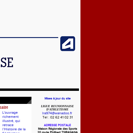
ISE
Mises à jour du site
LIGUE REUNIONNAISE
naire
D'ATHLETISME
L'ouvrage
lra974@wanadoo.fr
richement
Tel : 02 62 41 02 31
illustré, qui
retrace
ADRESSE POSTALE
l’Histoire de la
Maison Régionale des Sports
20 route Philibert TSIRANANA