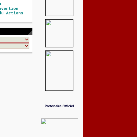
s
bvention
du Actions
Partenaire Officiel