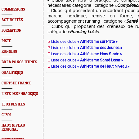
- Clubs axés vers la pratique de compétit
nécessaires catégorie : catégorie «
Compétitio
COMMISSIONS
- Clubs qui possèdent un encadrant pour p
marche nordique, remise en forme, c
ACTUALITÉS
accompagnement running : catégorie «
Santé 
- Clubs qui proposent des créneaux de run
FORMATION
catégorie «
Running Loisir
»
PISTE
Liste des clubs
« Athlétisme sur Piste »
Liste des clubs
« Athlétisme des Jeunes »
RUNNING
Liste des clubs
« Athlétisme Hors Stade »
Liste des clubs
« Athlétisme Santé Loisir »
BB EA PO NOS JEUNES
Liste des clubs
« Athlétisme de Haut Niveau »
QUALIFIÉ(E)S
CHPTS DE FRANCE
LISTE DES ENGAGE(E)S
JEUX DES ILES
CJSOI
HAUT NIVEAU
RÉGIONAL