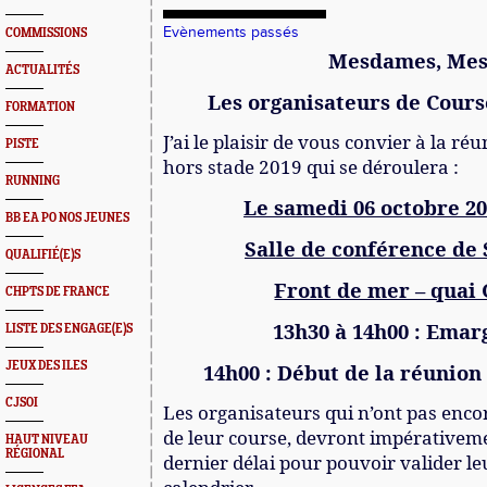
Evènements passés
COMMISSIONS
Mesdames, Mes
ACTUALITÉS
Les organisateurs d
e Cours
FORMATION
J’ai le plaisir de vous convier à la ré
PISTE
hors stade 2019 qui se déroulera :
RUNNING
Le samedi 06 octobre 20
BB EA PO NOS JEUNES
Salle de conférence de 
QUALIFIÉ(E)S
Front de mer – quai 
CHPTS DE FRANCE
13h30 à 14h00 : Ema
LISTE DES ENGAGE(E)S
JEUX DES ILES
14h00 : Début de la réunion
CJSOI
Les organisateurs qui n’ont pas encor
de leur course, devront impérativemen
HAUT NIVEAU
RÉGIONAL
dernier délai pour pouvoir valider le