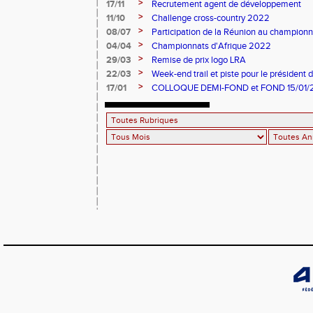
>
17/11
Recrutement agent de développement
>
11/10
Challenge cross-country 2022
>
08/07
Participation de la Réunion au championn
>
04/04
Championnats d'Afrique 2022
>
29/03
Remise de prix logo LRA
>
22/03
Week-end trail et piste pour le président 
PRIANON
>
17/01
COLLOQUE DEMI-FOND et FOND 15/01/