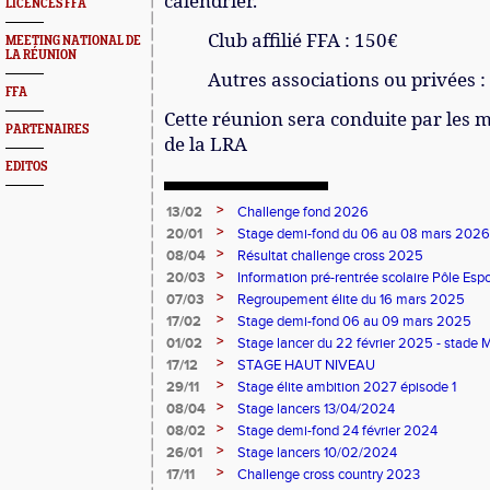
calendrier.
LICENCES FFA
Club affilié FFA : 150€
MEETING NATIONAL DE
LA RÉUNION
Autres associations ou privées :
FFA
Cette réunion sera conduite par les
PARTENAIRES
de la LRA
EDITOS
>
13/02
Challenge fond 2026
>
20/01
Stage demi-fond du 06 au 08 mars 2026
>
08/04
Résultat challenge cross 2025
>
20/03
Information pré-rentrée scolaire Pôle Es
>
07/03
Regroupement élite du 16 mars 2025
>
17/02
Stage demi-fond 06 au 09 mars 2025
>
01/02
Stage lancer du 22 février 2025 - stad
>
17/12
STAGE HAUT NIVEAU
>
29/11
Stage élite ambition 2027 épisode 1
>
08/04
Stage lancers 13/04/2024
>
08/02
Stage demi-fond 24 février 2024
>
26/01
Stage lancers 10/02/2024
>
17/11
Challenge cross country 2023