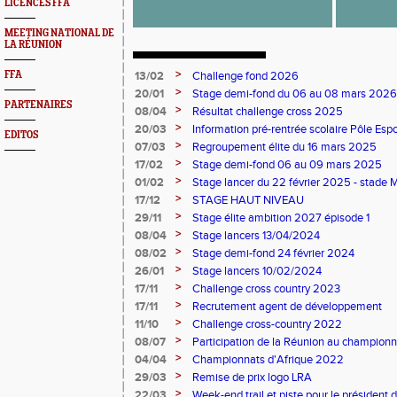
LICENCES FFA
MEETING NATIONAL DE
LA RÉUNION
>
13/02
Challenge fond 2026
FFA
>
20/01
Stage demi-fond du 06 au 08 mars 2026
PARTENAIRES
>
08/04
Résultat challenge cross 2025
>
20/03
Information pré-rentrée scolaire Pôle Es
EDITOS
>
07/03
Regroupement élite du 16 mars 2025
>
17/02
Stage demi-fond 06 au 09 mars 2025
>
01/02
Stage lancer du 22 février 2025 - stad
>
17/12
STAGE HAUT NIVEAU
>
29/11
Stage élite ambition 2027 épisode 1
>
08/04
Stage lancers 13/04/2024
>
08/02
Stage demi-fond 24 février 2024
>
26/01
Stage lancers 10/02/2024
>
17/11
Challenge cross country 2023
>
17/11
Recrutement agent de développement
>
11/10
Challenge cross-country 2022
>
08/07
Participation de la Réunion au championn
>
04/04
Championnats d'Afrique 2022
>
29/03
Remise de prix logo LRA
>
22/03
Week-end trail et piste pour le président 