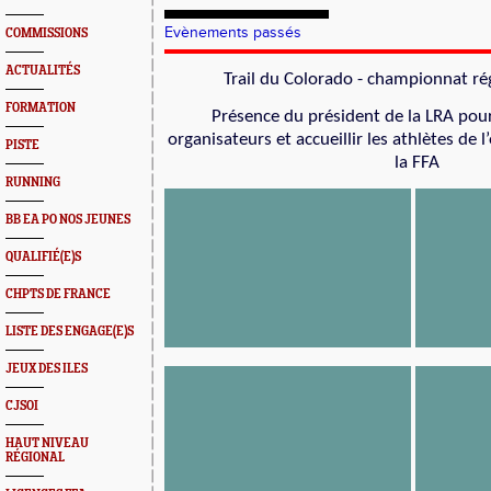
Evènements passés
COMMISSIONS
ACTUALITÉS
Trail du Colorado - championnat rég
FORMATION
Présence du président de la LRA pour 
organisateurs et accueillir les athlètes de
PISTE
la FFA
RUNNING
BB EA PO NOS JEUNES
QUALIFIÉ(E)S
CHPTS DE FRANCE
LISTE DES ENGAGE(E)S
JEUX DES ILES
CJSOI
HAUT NIVEAU
RÉGIONAL