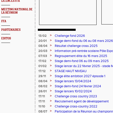
LICENCES FFA
MEETING NATIONAL DE
LA RÉUNION
FFA
PARTENAIRES
>
13/02
Challenge fond 2026
EDITOS
>
20/01
Stage demi-fond du 06 au 08 mars 2026
>
08/04
Résultat challenge cross 2025
>
20/03
Information pré-rentrée scolaire Pôle Es
>
07/03
Regroupement élite du 16 mars 2025
>
17/02
Stage demi-fond 06 au 09 mars 2025
>
01/02
Stage lancer du 22 février 2025 - stad
>
17/12
STAGE HAUT NIVEAU
>
29/11
Stage élite ambition 2027 épisode 1
>
08/04
Stage lancers 13/04/2024
>
08/02
Stage demi-fond 24 février 2024
>
26/01
Stage lancers 10/02/2024
>
17/11
Challenge cross country 2023
>
17/11
Recrutement agent de développement
>
11/10
Challenge cross-country 2022
>
08/07
Participation de la Réunion au championn