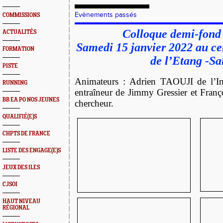
Evènements passés
COMMISSIONS
Colloque demi-fond 
ACTUALITÉS
Samedi 15 janvier 2022 au ce
FORMATION
de l’Etang -Sa
PISTE
Animateurs : Adrien TAOUJI de l’In
RUNNING
entraîneur de Jimmy Gressier et Franç
BB EA PO NOS JEUNES
chercheur.
QUALIFIÉ(E)S
CHPTS DE FRANCE
LISTE DES ENGAGE(E)S
JEUX DES ILES
CJSOI
HAUT NIVEAU
RÉGIONAL