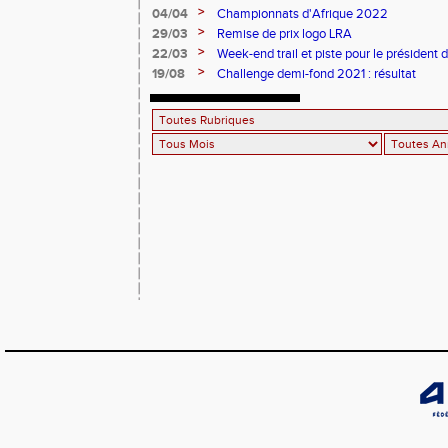
>
04/04
Championnats d'Afrique 2022
>
29/03
Remise de prix logo LRA
>
22/03
Week-end trail et piste pour le président 
PRIANON
>
19/08
Challenge demi-fond 2021 : résultat