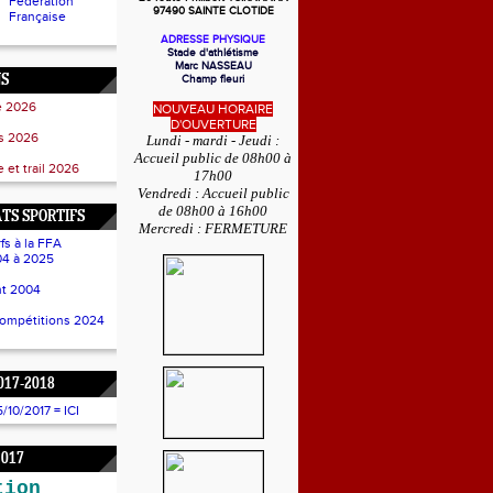
Fédération
97490 SAINTE CLOTIDE
Française
ADRESSE PHYSIQUE
Stade d'athlétisme
Marc NASSEAU
NS
Champ fleuri
e 2026
NOUVEAU HORAIRE
D'OUVERTURE
ss 2026
Lundi - mardi - Jeudi :
Accueil public de 08h00 à
 et trail 2026
17h00
Vendredi : Accueil public
de 08h00 à 16h00
TS SPORTIFS
Mercredi : FERMETURE
fs à la FFA
4 à 2025
t 2004
compétitions 2024
017-2018
10/2017 = ICI
2017
tion