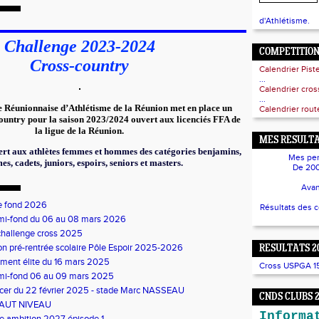
d'Athlétisme.
Challenge 2023-2024
COMPETITIO
Cross-country
Calendrier Pist
...
Calendrier cro
...
 Réunionnaise d’Athlétisme de la Réunion met en place un
Calendrier route
ountry pour la saison 2023/2024 ouvert aux licenciés FFA de
la ligue de la Réunion.
MES RESULTA
ert aux athlètes femmes et hommes des catégories benjamins,
Mes per
s, cadets, juniors, espoirs, seniors et masters.
De 200
Avan
e fond 2026
Résultats des 
mi-fond du 06 au 08 mars 2026
challenge cross 2025
on pré-rentrée scolaire Pôle Espoir 2025-2026
RESULTATS 2
ment élite du 16 mars 2025
Cross USPGA 15/
mi-fond 06 au 09 mars 2025
ncer du 22 février 2025 - stade Marc NASSEAU
CNDS CLUBS 
AUT NIVEAU
Informa