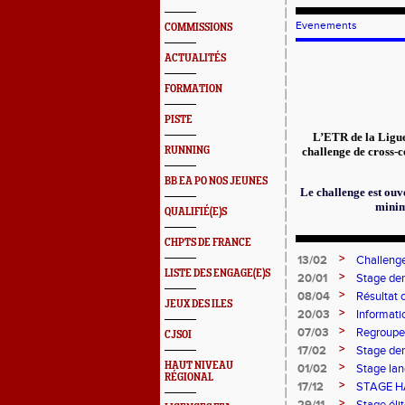
Evenements
COMMISSIONS
ACTUALITÉS
FORMATION
PISTE
L’ETR de la Ligue
RUNNING
challenge de cross-c
BB EA PO NOS JEUNES
Le challenge est ouv
minime
QUALIFIÉ(E)S
CHPTS DE FRANCE
>
13/02
Challeng
LISTE DES ENGAGE(E)S
>
20/01
Stage de
>
08/04
Résultat 
JEUX DES ILES
>
20/03
Informati
>
07/03
Regroupe
CJSOI
>
17/02
Stage de
HAUT NIVEAU
>
01/02
Stage la
RÉGIONAL
>
17/12
STAGE H
>