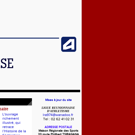
ISE
Mises à jour du site
LIGUE REUNIONNAISE
naire
D'ATHLETISME
L'ouvrage
lra974@wanadoo.fr
richement
Tel : 02 62 41 02 31
illustré, qui
retrace
ADRESSE POSTALE
l’Histoire de la
Maison Régionale des Sports
20 route Philibert TSIRANANA