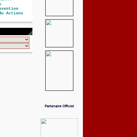
s
bvention
du Actions
Partenaire Officiel