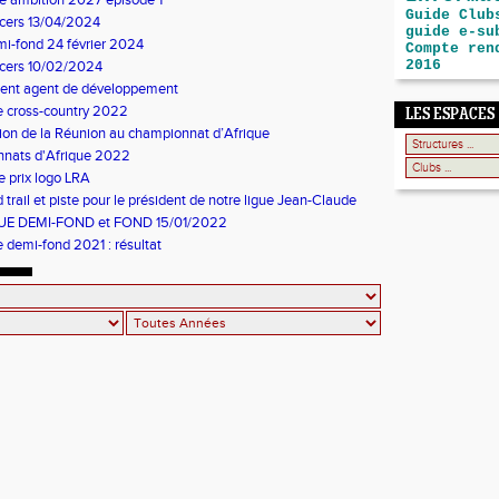
te ambition 2027 épisode 1
Guide Club
cers 13/04/2024
guide e-su
i-fond 24 février 2024
Compte ren
2016
ncers 10/02/2024
ent agent de développement
e cross-country 2022
LES ESPACES
tion de la Réunion au championnat d’Afrique
nats d'Afrique 2022
 prix logo LRA
trail et piste pour le président de notre ligue Jean-Claude
N
E DEMI-FOND et FOND 15/01/2022
 demi-fond 2021 : résultat