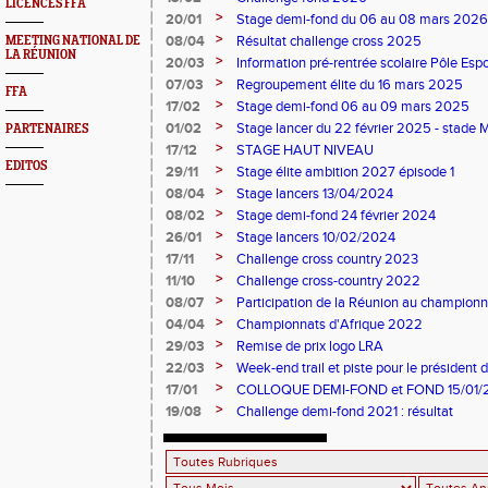
LICENCES FFA
>
20/01
Stage demi-fond du 06 au 08 mars 2026
>
08/04
Résultat challenge cross 2025
MEETING NATIONAL DE
LA RÉUNION
>
20/03
Information pré-rentrée scolaire Pôle Es
>
07/03
Regroupement élite du 16 mars 2025
FFA
>
17/02
Stage demi-fond 06 au 09 mars 2025
>
01/02
Stage lancer du 22 février 2025 - stad
PARTENAIRES
>
17/12
STAGE HAUT NIVEAU
EDITOS
>
29/11
Stage élite ambition 2027 épisode 1
>
08/04
Stage lancers 13/04/2024
>
08/02
Stage demi-fond 24 février 2024
>
26/01
Stage lancers 10/02/2024
>
17/11
Challenge cross country 2023
>
11/10
Challenge cross-country 2022
>
08/07
Participation de la Réunion au championn
>
04/04
Championnats d'Afrique 2022
>
29/03
Remise de prix logo LRA
>
22/03
Week-end trail et piste pour le président 
PRIANON
>
17/01
COLLOQUE DEMI-FOND et FOND 15/01/
>
19/08
Challenge demi-fond 2021 : résultat