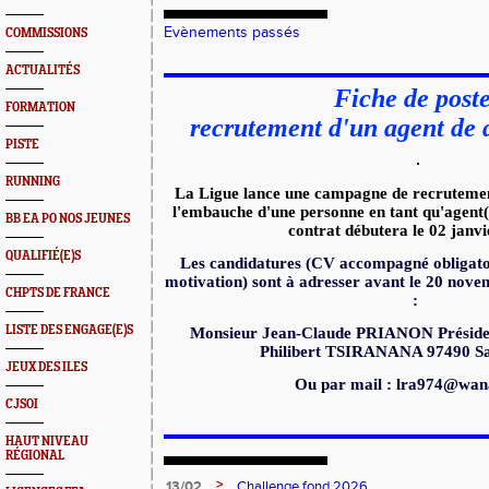
Evènements passés
COMMISSIONS
ACTUALITÉS
Fiche de post
FORMATION
recrutement d'un agent de
PISTE
RUNNING
La Ligue lance une campagne de recrutement
l'embauche d'une personne en tant qu'agent
BB EA PO NOS JEUNES
contrat débutera le 02 janv
QUALIFIÉ(E)S
Les candidatures (CV accompagné obligatoi
motivation) sont à adresser avant le 20 nove
CHPTS DE FRANCE
:
LISTE DES ENGAGE(E)S
Monsieur Jean-Claude PRIANON Présiden
Philibert TSIRANANA 97490 Sai
JEUX DES ILES
Ou par mail : lra974@wan
CJSOI
HAUT NIVEAU
RÉGIONAL
>
13/02
Challenge fond 2026