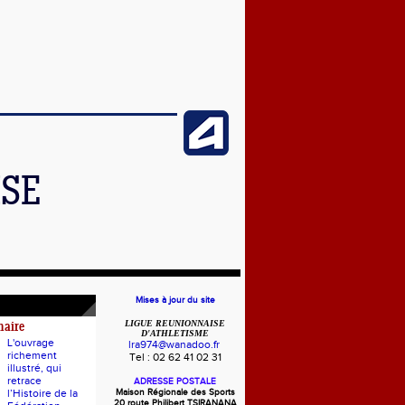
ISE
Mises à jour du site
LIGUE REUNIONNAISE
naire
D'ATHLETISME
L'ouvrage
lra974@wanadoo.fr
richement
Tel : 02 62 41 02 31
illustré, qui
retrace
ADRESSE POSTALE
l’Histoire de la
Maison Régionale des Sports
20 route Philibert TSIRANANA