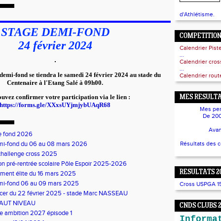
d'Athlétisme.
STAGE DEMI-FOND
COMPETITIO
24 février 2024
Calendrier Pist
...
Calendrier cro
...
emi-fond se tiendra le samedi 24 février 2024 au stade du
Calendrier route
Centenaire à l'Etang Salé à 09h00.
uvez confirmer votre participation via le lien :
MES RESULTA
https://forms.gle/XXxsUYjmjybUAqR68
Mes per
De 200
Avan
e fond 2026
mi-fond du 06 au 08 mars 2026
Résultats des 
challenge cross 2025
on pré-rentrée scolaire Pôle Espoir 2025-2026
RESULTATS 2
ment élite du 16 mars 2025
mi-fond 06 au 09 mars 2025
Cross USPGA 15/
ncer du 22 février 2025 - stade Marc NASSEAU
AUT NIVEAU
CNDS CLUBS 
te ambition 2027 épisode 1
Informa