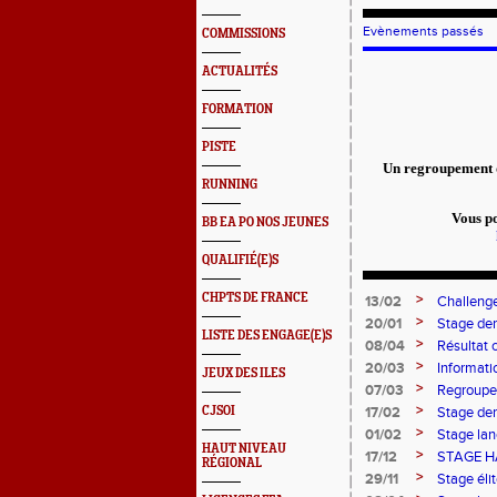
Evènements passés
COMMISSIONS
ACTUALITÉS
FORMATION
PISTE
Un regroupement d
RUNNING
Vous po
BB EA PO NOS JEUNES
QUALIFIÉ(E)S
CHPTS DE FRANCE
>
13/02
Challeng
>
20/01
Stage de
LISTE DES ENGAGE(E)S
>
08/04
Résultat 
>
20/03
Informati
JEUX DES ILES
>
07/03
Regroupe
>
CJSOI
17/02
Stage de
>
01/02
Stage la
HAUT NIVEAU
>
17/12
STAGE H
RÉGIONAL
>
29/11
Stage éli