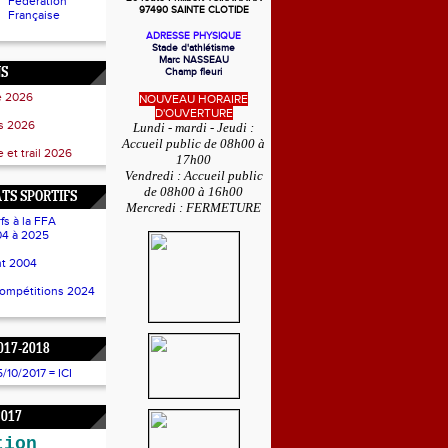
Fédération
97490 SAINTE CLOTIDE
Française
ADRESSE PHYSIQUE
Stade d'athlétisme
Marc NASSEAU
NS
Champ fleuri
e 2026
NOUVEAU HORAIRE
D'OUVERTURE
ss 2026
Lundi - mardi - Jeudi :
Accueil public de 08h00 à
 et trail 2026
17h00
Vendredi : Accueil public
de 08h00 à 16h00
TS SPORTIFS
Mercredi : FERMETURE
fs à la FFA
4 à 2025
t 2004
compétitions 2024
017-2018
10/2017 = ICI
2017
tion