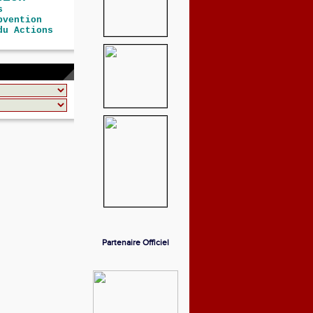
s
bvention
du Actions
Partenaire Officiel