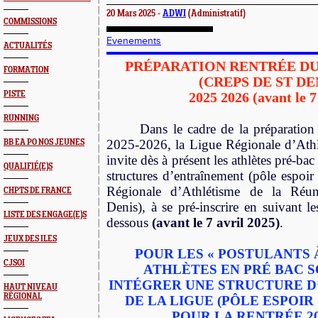
20 Mars 2025 -
ADWI
(Administratif)
COMMISSIONS
Evenements
ACTUALITÉS
PRÉPARATION RENTRÉE DU
FORMATION
(CREPS DE ST DE
PISTE
2025 2026 (avant le 7
RUNNING
Dans le cadre de la préparation
2025-2026, la Ligue Régionale d’Ath
BB EA PO NOS JEUNES
invite dès à présent les athlètes pré-bac
QUALIFIÉ(E)S
structures d’entraînement (pôle espoi
Régionale d’Athlétisme de la Ré
CHPTS DE FRANCE
Denis), à se
pré-inscrire
en suivant les
LISTE DES ENGAGE(E)S
dessous
(avant le 7 avril 2025)
.
JEUX DES ILES
POUR LES « POSTULANTS
CJSOI
ATHLÈTES EN PRÉ BAC 
INTÉGRER UNE STRUCTURE 
HAUT NIVEAU
RÉGIONAL
DE LA LIGUE (PÔLE ESPOIR
POUR LA RENTRÉE 202