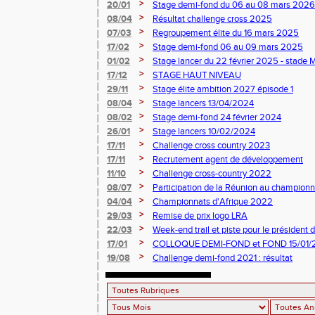
>
20/01
Stage demi-fond du 06 au 08 mars 2026
>
08/04
Résultat challenge cross 2025
>
07/03
Regroupement élite du 16 mars 2025
>
17/02
Stage demi-fond 06 au 09 mars 2025
>
01/02
Stage lancer du 22 février 2025 - stad
>
17/12
STAGE HAUT NIVEAU
>
29/11
Stage élite ambition 2027 épisode 1
>
08/04
Stage lancers 13/04/2024
>
08/02
Stage demi-fond 24 février 2024
>
26/01
Stage lancers 10/02/2024
>
17/11
Challenge cross country 2023
>
17/11
Recrutement agent de développement
>
11/10
Challenge cross-country 2022
>
08/07
Participation de la Réunion au championn
>
04/04
Championnats d'Afrique 2022
>
29/03
Remise de prix logo LRA
>
22/03
Week-end trail et piste pour le président 
PRIANON
>
17/01
COLLOQUE DEMI-FOND et FOND 15/01/
>
19/08
Challenge demi-fond 2021 : résultat