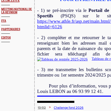
LICENCES FFA
MEETING NATIONAL DE
- 1) se
pré-inscrire
via le
Portail de 
LA RÉUNION
Sportifs
(PSQS) sur le si
https://www.athle.fr/asp.net/main.html
FFA
htmlid=6126
PARTENAIRES
- 2) compléter et me retourner le
EDITOS
renseignant bien les adresses mail 
parents et la date de naissance du spor
fichier sera téléchargé afin d
Tableau de 
- 3) me transmettre les bulletins sc
trimestre ou 1er semestre 2024/2025 p
Pour plus d’information, vous p
Louis LEBON au 06 93 99 12 41.
>
13/02
Challenge fond 2026