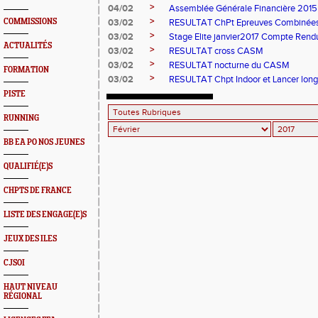
>
04/02
Assemblée Générale Financière 2015
>
COMMISSIONS
03/02
RESULTAT ChPt Epreuves Combinées 
>
03/02
Stage Elite janvier2017 Compte Rend
ACTUALITÉS
>
03/02
RESULTAT cross CASM
>
03/02
RESULTAT nocturne du CASM
FORMATION
>
03/02
RESULTAT Chpt Indoor et Lancer long
PISTE
RUNNING
BB EA PO NOS JEUNES
QUALIFIÉ(E)S
CHPTS DE FRANCE
LISTE DES ENGAGE(E)S
JEUX DES ILES
CJSOI
HAUT NIVEAU
RÉGIONAL