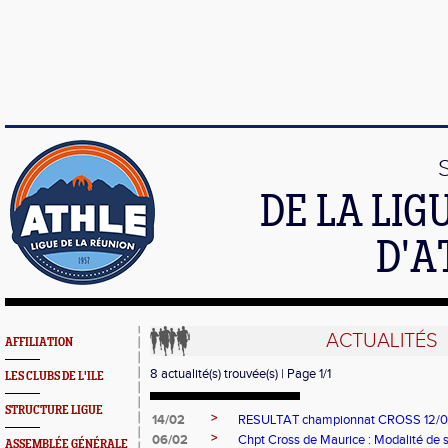
DE LA LI
D'A
ACTUALITÉS
AFFILIATION
8 actualité(s) trouvée(s) | Page 1/1
LES CLUBS DE L'ILE
STRUCTURE LIGUE
>
14/02
RESULTAT championnat CROSS 12/0
>
06/02
Chpt Cross de Maurice : Modalité de s
ASSEMBLÉE GÉNÉRALE