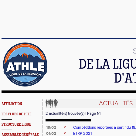
DE LA LI
D'A
ACTUALITÉS
AFFILIATION
2 actualité(s) trouvée(s) | Page 1/1
LES CLUBS DE L'ILE
STRUCTURE LIGUE
>
18/02
Compétitions reportées à partir du 1
>
01/02
ETRP 2021
ASSEMBLÉE GÉNÉRALE