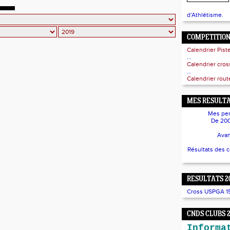
d'Athlétisme.
COMPETITIO
Calendrier Pist
...
Calendrier cro
...
Calendrier route
MES RESULTA
Mes per
De 200
Avan
Résultats des 
RESULTATS 2
Cross USPGA 15/
CNDS CLUBS 
Informa