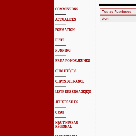
COMMISSIONS
ACTUALITÉS
FORMATION
PISTE
RUNNING
BB EA PO NOS JEUNES
QUALIFIÉ(E)S
CHPTS DE FRANCE
LISTE DES ENGAGE(E)S
JEUX DES ILES
CJSOI
HAUT NIVEAU
RÉGIONAL