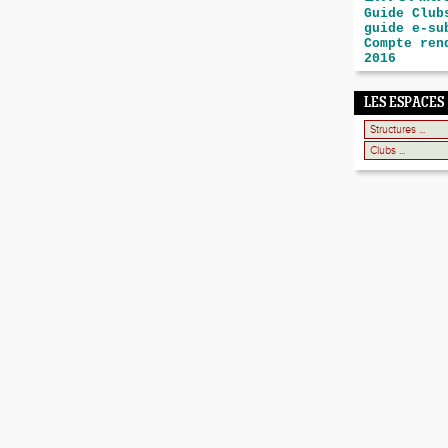
Guide Club
guide e-su
Compte ren
2016
LES ESPACES