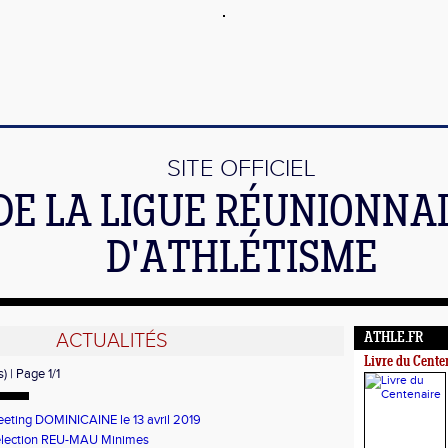
SITE OFFICIEL
DE LA LIGUE RÉUNIONNA
D'ATHLÉTISME
ACTUALITÉS
ATHLE.FR
Livre du Cente
) | Page 1/1
eting DOMINICAINE le 13 avril 2019
lection REU-MAU Minimes