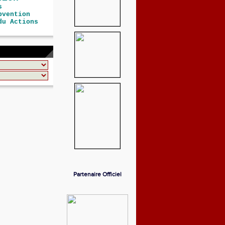
s
bvention
du Actions
Partenaire Officiel