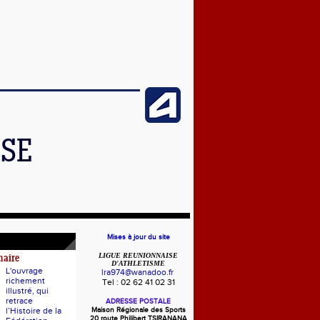
ISE
Mises à jour du site
LIGUE REUNIONNAISE
naire
D'ATHLETISME
L'ouvrage
lra974@wanadoo.fr
richement
Tel : 02 62 41 02 31
illustré, qui
retrace
ADRESSE POSTALE
l’Histoire de la
Maison Régionale des Sports
20 route Philibert TSIRANANA