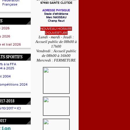
Fédération
97490 SAINTE CLOTIDE
Française
ADRESSE PHYSIQUE
Stade d'athlétisme
Marc NASSEAU
NS
Champ fleuri
e 2026
NOUVEAU HORAIRE
D'OUVERTURE
ss 2026
Lundi - mardi - Jeudi :
Accueil public de 08h00 à
 et trail 2026
17h00
Vendredi : Accueil public
de 08h00 à 16h00
TS SPORTIFS
Mercredi : FERMETURE
fs à la FFA
4 à 2025
t 2004
compétitions 2024
017-2018
10/2017 = ICI
2017
tion