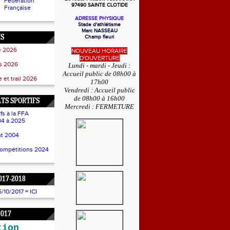
Fédération
97490 SAINTE CLOTIDE
Française
ADRESSE PHYSIQUE
Stade d'athlétisme
Marc NASSEAU
NS
Champ fleuri
e 2026
NOUVEAU HORAIRE
D'OUVERTURE
ss 2026
Lundi - mardi - Jeudi :
Accueil public de 08h00 à
 et trail 2026
17h00
Vendredi : Accueil public
de 08h00 à 16h00
TS SPORTIFS
Mercredi : FERMETURE
fs à la FFA
4 à 2025
t 2004
compétitions 2024
017-2018
10/2017 = ICI
2017
tion