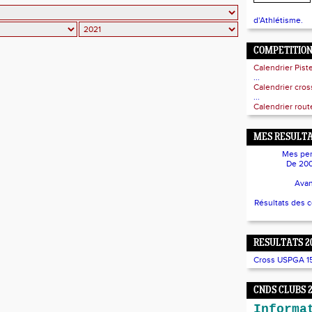
d'Athlétisme.
COMPETITIO
Calendrier Pist
...
Calendrier cro
...
Calendrier route
MES RESULTA
Mes per
De 200
Avan
Résultats des 
RESULTATS 2
Cross USPGA 15/
CNDS CLUBS 
Informa