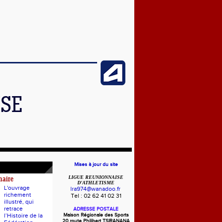
ISE
Mises à jour du site
LIGUE REUNIONNAISE
naire
D'ATHLETISME
L'ouvrage
lra974@wanadoo.fr
richement
Tel : 02 62 41 02 31
illustré, qui
retrace
ADRESSE POSTALE
l’Histoire de la
Maison Régionale des Sports
20 route Philibert TSIRANANA