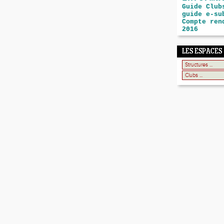
Guide Club
guide e-su
Compte ren
2016
LES ESPACES