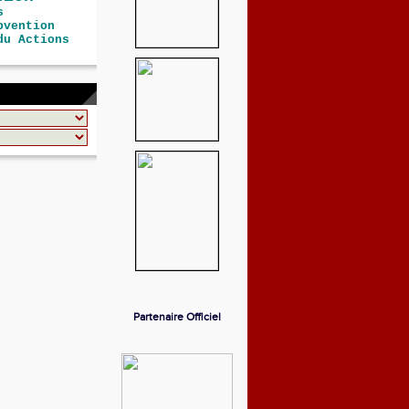
s
bvention
du Actions
Partenaire Officiel