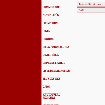
COMMISSIONS
ACTUALITÉS
FORMATION
PISTE
RUNNING
BB EA PO NOS JEUNES
QUALIFIÉ(E)S
CHPTS DE FRANCE
LISTE DES ENGAGE(E)S
JEUX DES ILES
CJSOI
HAUT NIVEAU
RÉGIONAL