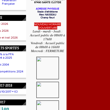
Fédération
97490 SAINTE CLOTIDE
Française
ADRESSE PHYSIQUE
Stade d'athlétisme
Marc NASSEAU
NS
Champ fleuri
e 2026
NOUVEAU HORAIRE
D'OUVERTURE
ss 2026
Lundi - mardi - Jeudi :
Accueil public de 08h00 à
 et trail 2026
17h00
Vendredi : Accueil public
de 08h00 à 16h00
TS SPORTIFS
Mercredi : FERMETURE
fs à la FFA
4 à 2025
t 2004
compétitions 2024
017-2018
10/2017 = ICI
2017
tion