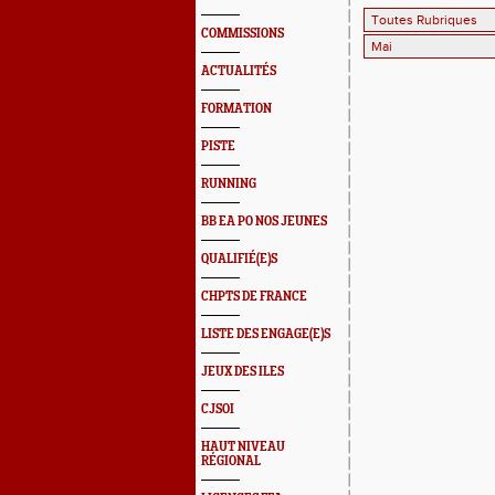
COMMISSIONS
ACTUALITÉS
FORMATION
PISTE
RUNNING
BB EA PO NOS JEUNES
QUALIFIÉ(E)S
CHPTS DE FRANCE
LISTE DES ENGAGE(E)S
JEUX DES ILES
CJSOI
HAUT NIVEAU
RÉGIONAL