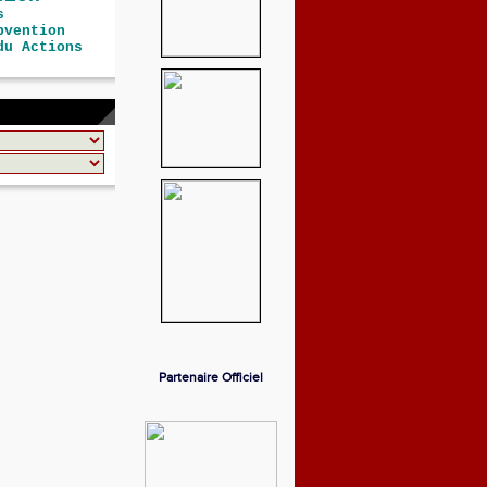
s
bvention
du Actions
Partenaire Officiel