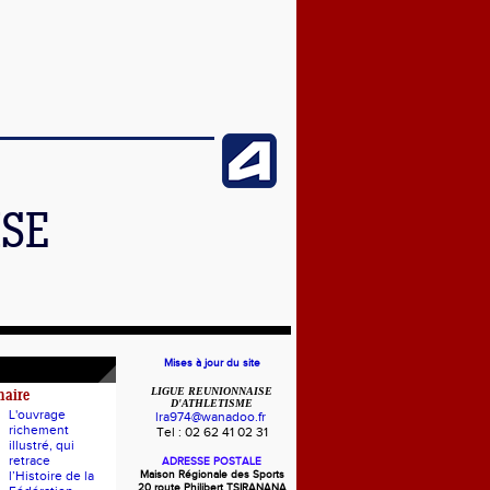
ISE
Mises à jour du site
LIGUE REUNIONNAISE
naire
D'ATHLETISME
L'ouvrage
lra974@wanadoo.fr
richement
Tel : 02 62 41 02 31
illustré, qui
retrace
ADRESSE POSTALE
l’Histoire de la
Maison Régionale des Sports
20 route Philibert TSIRANANA