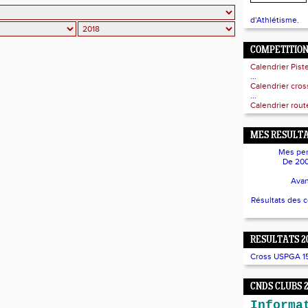
d'Athlétisme.
COMPETITIO
Calendrier Pist
...
Calendrier cro
...
Calendrier route
MES RESULTA
Mes per
De 200
Avan
Résultats des 
RESULTATS 2
Cross USPGA 15/
CNDS CLUBS 
Informa