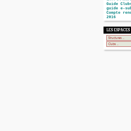
Guide Club
guide e-su
Compte ren
2016
LES ESPACES