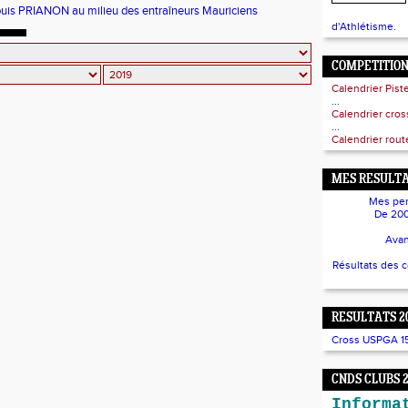
uis PRIANON au milieu des entraîneurs Mauriciens
d'Athlétisme.
COMPETITIO
Calendrier Pist
...
Calendrier cro
...
Calendrier route
MES RESULTA
Mes per
De 200
Avan
Résultats des 
RESULTATS 2
Cross USPGA 15/
CNDS CLUBS 
Informa