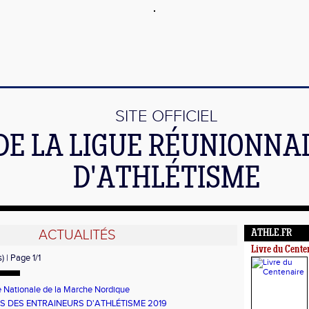
SITE OFFICIEL
DE LA LIGUE RÉUNIONNA
D'ATHLÉTISME
ACTUALITÉS
ATHLE.FR
Livre du Cente
) | Page 1/1
 Nationale de la Marche Nordique
S DES ENTRAINEURS D'ATHLÉTISME 2019