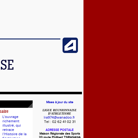
ISE
Mises à jour du site
LIGUE REUNIONNAISE
naire
D'ATHLETISME
L'ouvrage
lra974@wanadoo.fr
richement
Tel : 02 62 41 02 31
illustré, qui
retrace
ADRESSE POSTALE
l’Histoire de la
Maison Régionale des Sports
20 route Philibert TSIRANANA