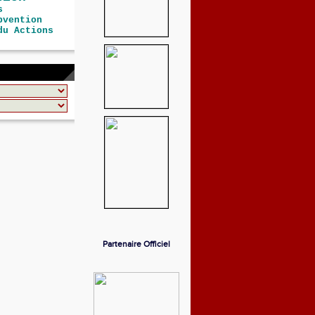
s
bvention
du Actions
Partenaire Officiel