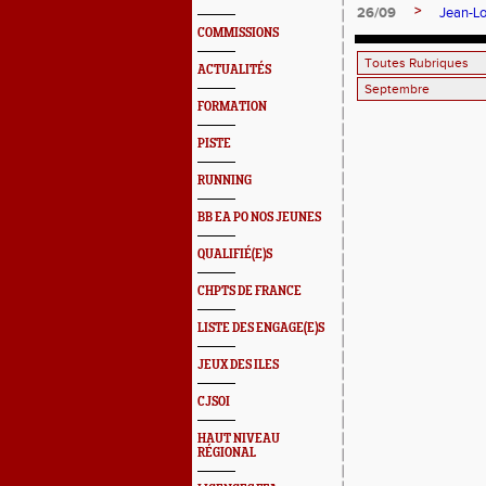
>
26/09
Jean-Lo
COMMISSIONS
ACTUALITÉS
FORMATION
PISTE
RUNNING
BB EA PO NOS JEUNES
QUALIFIÉ(E)S
CHPTS DE FRANCE
LISTE DES ENGAGE(E)S
JEUX DES ILES
CJSOI
HAUT NIVEAU
RÉGIONAL