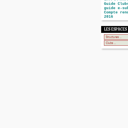
Guide Club
guide e-su
Compte ren
2016
LES ESPACES