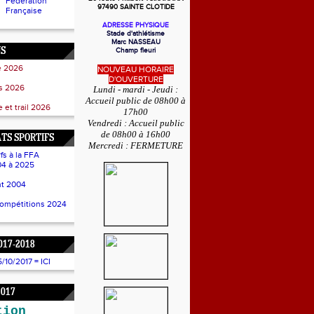
Fédération
97490 SAINTE CLOTIDE
Française
ADRESSE PHYSIQUE
Stade d'athlétisme
Marc NASSEAU
NS
Champ fleuri
e 2026
NOUVEAU HORAIRE
D'OUVERTURE
ss 2026
Lundi - mardi - Jeudi :
Accueil public de 08h00 à
 et trail 2026
17h00
Vendredi : Accueil public
de 08h00 à 16h00
TS SPORTIFS
Mercredi : FERMETURE
fs à la FFA
4 à 2025
t 2004
compétitions 2024
017-2018
10/2017 = ICI
2017
tion